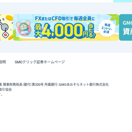
説明
GMOクリック証券ホームページ
者 関東財務局長（銀代）第330号 所属銀行：GMOあおぞらネット銀行株式会社
取引協会
す。
GMOクリック証券