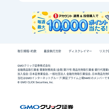
取引規程・約款
最良執行方針
ディスクレイマー
リスク
GMOクリック証券株式会社
金融商品取引業者 関東財務局長（金商）第77号 商品先物取引業者 銀行代理業
加入協会：日本証券業協会、一般社団法人 金融先物取引業協会、日本商品先物
当社はGMOインターネットグループ（東証プライム上場9449）のメンバーで
© GMO CLICK Securities, Inc.