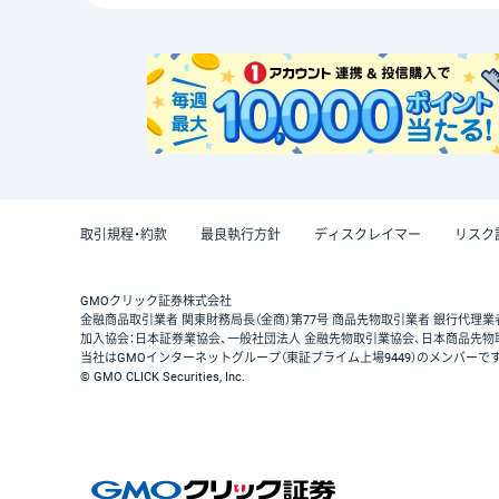
取引規程・約款
最良執行方針
ディスクレイマー
リスク
GMOクリック証券株式会社
金融商品取引業者 関東財務局長（金商）第77号 商品先物取引業者 銀行代理業
加入協会：日本証券業協会、一般社団法人 金融先物取引業協会、日本商品先物
当社はGMOインターネットグループ（東証プライム上場9449）のメンバーで
© GMO CLICK Securities, Inc.