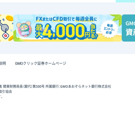
説明
GMOクリック証券ホームページ
者 関東財務局長（銀代）第330号 所属銀行：GMOあおぞらネット銀行株式会社
取引協会
す。
GMOクリック証券