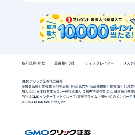
取引規程・約款
最良執行方針
ディスクレイマー
リスク
GMOクリック証券株式会社
金融商品取引業者 関東財務局長（金商）第77号 商品先物取引業者 銀行代理業
加入協会：日本証券業協会、一般社団法人 金融先物取引業協会、日本商品先物
当社はGMOインターネットグループ（東証プライム上場9449）のメンバーで
© GMO CLICK Securities, Inc.