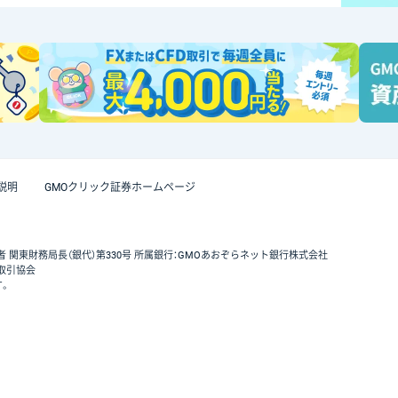
説明
GMOクリック証券ホームページ
者 関東財務局長（銀代）第330号 所属銀行：GMOあおぞらネット銀行株式会社
取引協会
す。
GMOクリック証券