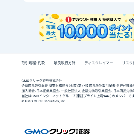
取引規程・約款
最良執行方針
ディスクレイマー
リスク
GMOクリック証券株式会社
金融商品取引業者 関東財務局長（金商）第77号 商品先物取引業者 銀行代理業
加入協会：日本証券業協会、一般社団法人 金融先物取引業協会、日本商品先物
当社はGMOインターネットグループ（東証プライム上場9449）のメンバーで
© GMO CLICK Securities, Inc.