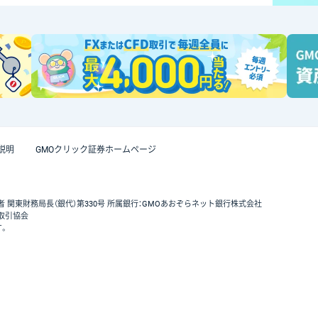
説明
GMOクリック証券ホームページ
者 関東財務局長（銀代）第330号 所属銀行：GMOあおぞらネット銀行株式会社
取引協会
す。
GMOクリック証券