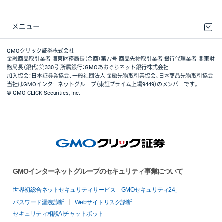
メニュー
取引規程・約款
最良執行方針
ディスクレイマー
リスク説明
GMOクリック証券ホームページ
GMOクリック証券株式会社
金融商品取引業者 関東財務局長（金商）第77号 商品先物取引業者 銀行代理業者 関東財
務局長（銀代）第330号 所属銀行：GMOあおぞらネット銀行株式会社
加入協会：日本証券業協会、一般社団法人 金融先物取引業協会、日本商品先物取引協会
当社はGMOインターネットグループ（東証プライム上場9449）のメンバーです。
© GMO CLICK Securities, Inc.
GMOインターネットグループのセキュリティ事業について
世界初総合ネットセキュリティサービス「GMOセキュリティ24」
パスワード漏洩診断
Webサイトリスク診断
セキュリティ相談AIチャットボット