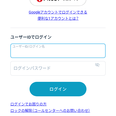
Googleアカウントでログインできる
便利な1アカウントとは？
ユーザーIDでログイン
ユーザーID/ログイン名
ログインパスワード
表示
ログイン
ログインでお困りの方
ロックの解除（コールセンターへのお問い合わせ）