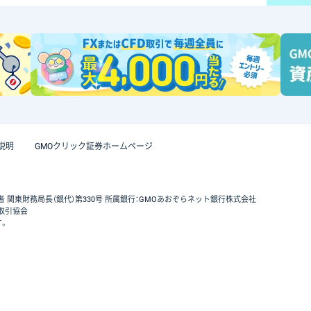
説明
GMOクリック証券ホームページ
者 関東財務局長（銀代）第330号 所属銀行：GMOあおぞらネット銀行株式会社
取引協会
す。
GMOクリック証券