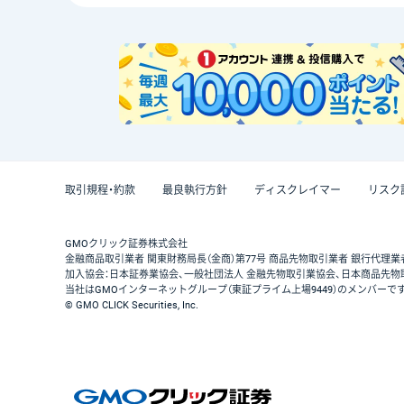
取引規程・約款
最良執行方針
ディスクレイマー
リスク
GMOクリック証券株式会社
金融商品取引業者 関東財務局長（金商）第77号 商品先物取引業者 銀行代理業
加入協会：日本証券業協会、一般社団法人 金融先物取引業協会、日本商品先物
当社はGMOインターネットグループ（東証プライム上場9449）のメンバーで
© GMO CLICK Securities, Inc.