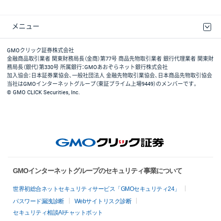
メニュー
取引規程・約款
最良執行方針
ディスクレイマー
リスク説明
GMOクリック証券ホームページ
GMOクリック証券株式会社
金融商品取引業者 関東財務局長（金商）第77号 商品先物取引業者 銀行代理業者 関東財
務局長（銀代）第330号 所属銀行：GMOあおぞらネット銀行株式会社
加入協会：日本証券業協会、一般社団法人 金融先物取引業協会、日本商品先物取引協会
当社はGMOインターネットグループ（東証プライム上場9449）のメンバーです。
© GMO CLICK Securities, Inc.
GMOインターネットグループのセキュリティ事業について
世界初総合ネットセキュリティサービス「GMOセキュリティ24」
パスワード漏洩診断
Webサイトリスク診断
セキュリティ相談AIチャットボット