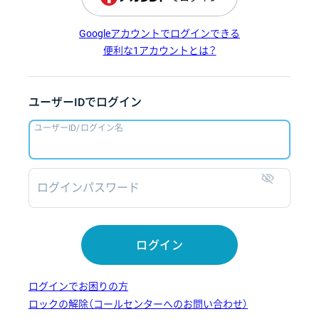
Googleアカウントでログインできる
便利な1アカウントとは？
ユーザーIDでログイン
ユーザーID/ログイン名
ログインパスワード
表示
ログイン
ログインでお困りの方
ロックの解除（コールセンターへのお問い合わせ）