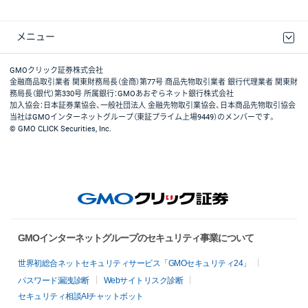
メニュー
取引規程・約款
最良執行方針
ディスクレイマー
リスク説明
GMOクリック証券ホームページ
GMOクリック証券株式会社
金融商品取引業者 関東財務局長（金商）第77号 商品先物取引業者 銀行代理業者 関東財
務局長（銀代）第330号 所属銀行：GMOあおぞらネット銀行株式会社
加入協会：日本証券業協会、一般社団法人 金融先物取引業協会、日本商品先物取引協会
当社はGMOインターネットグループ（東証プライム上場9449）のメンバーです。
© GMO CLICK Securities, Inc.
GMOインターネットグループのセキュリティ事業について
世界初総合ネットセキュリティサービス「GMOセキュリティ24」
パスワード漏洩診断
Webサイトリスク診断
セキュリティ相談AIチャットボット