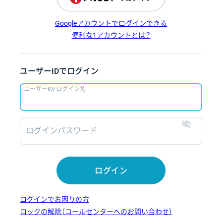
Googleアカウントでログインできる
便利な1アカウントとは？
ユーザーIDでログイン
ユーザーID/ログイン名
ログインパスワード
表示
ログイン
ログインでお困りの方
ロックの解除（コールセンターへのお問い合わせ）