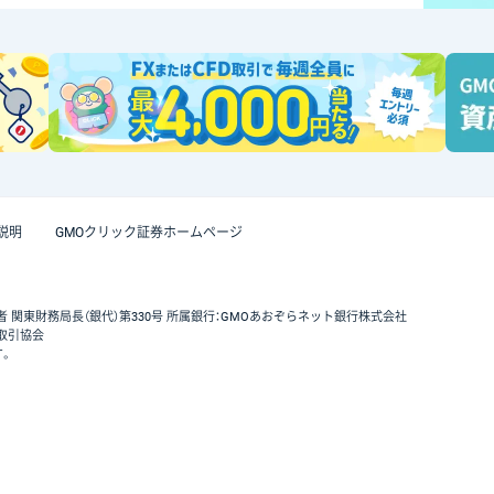
説明
GMOクリック証券ホームページ
者 関東財務局長（銀代）第330号 所属銀行：GMOあおぞらネット銀行株式会社
取引協会
す。
GMOクリック証券