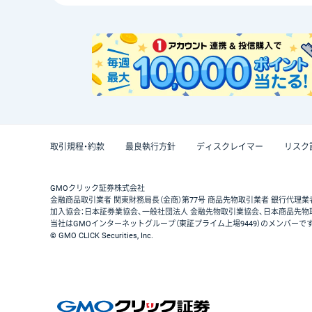
取引規程・約款
最良執行方針
ディスクレイマー
リスク
GMOクリック証券株式会社
金融商品取引業者 関東財務局長（金商）第77号 商品先物取引業者 銀行代理業
加入協会：日本証券業協会、一般社団法人 金融先物取引業協会、日本商品先物
当社はGMOインターネットグループ（東証プライム上場9449）のメンバーで
© GMO CLICK Securities, Inc.