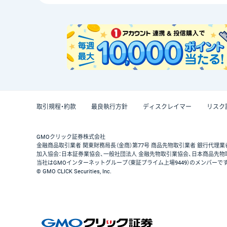
取引規程・約款
最良執行方針
ディスクレイマー
リスク
GMOクリック証券株式会社
金融商品取引業者 関東財務局長（金商）第77号 商品先物取引業者 銀行代理業
加入協会：日本証券業協会、一般社団法人 金融先物取引業協会、日本商品先物
当社はGMOインターネットグループ（東証プライム上場9449）のメンバーで
© GMO CLICK Securities, Inc.