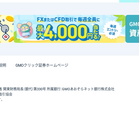
説明
GMOクリック証券ホームページ
者 関東財務局長（銀代）第330号 所属銀行：GMOあおぞらネット銀行株式会社
取引協会
す。
GMOクリック証券