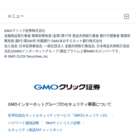
メニュー
取引規程・約款
最良執行方針
ディスクレイマー
リスク説明
GMOクリック証券ホームページ
GMOクリック証券株式会社
金融商品取引業者 関東財務局長（金商）第77号 商品先物取引業者 銀行代理業者 関東財
務局長（銀代）第330号 所属銀行：GMOあおぞらネット銀行株式会社
加入協会：日本証券業協会、一般社団法人 金融先物取引業協会、日本商品先物取引協会
当社はGMOインターネットグループ（東証プライム上場9449）のメンバーです。
© GMO CLICK Securities, Inc.
GMOインターネットグループのセキュリティ事業について
世界初総合ネットセキュリティサービス「GMOセキュリティ24」
パスワード漏洩診断
Webサイトリスク診断
セキュリティ相談AIチャットボット