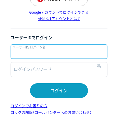
Googleアカウントでログインできる
便利な1アカウントとは？
ユーザーIDでログイン
ユーザーID/ログイン名
ログインパスワード
表示
ログイン
ログインでお困りの方
ロックの解除（コールセンターへのお問い合わせ）