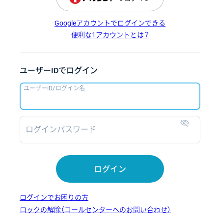
Googleアカウントでログインできる
便利な1アカウントとは？
ユーザーIDでログイン
ユーザーID/ログイン名
ログインパスワード
表示
ログイン
ログインでお困りの方
ロックの解除（コールセンターへのお問い合わせ）