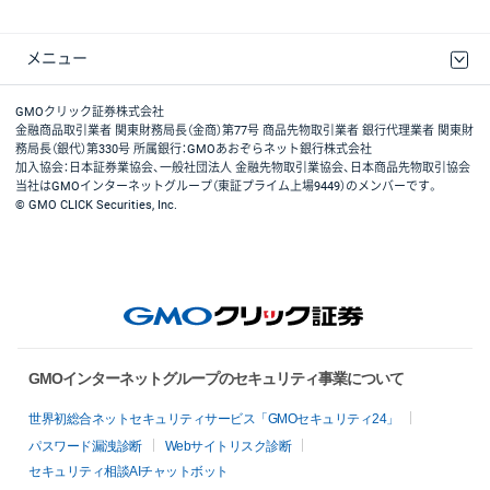
メニュー
取引規程・約款
最良執行方針
ディスクレイマー
リスク説明
GMOクリック証券ホームページ
GMOクリック証券株式会社
金融商品取引業者 関東財務局長（金商）第77号 商品先物取引業者 銀行代理業者 関東財
務局長（銀代）第330号 所属銀行：GMOあおぞらネット銀行株式会社
加入協会：日本証券業協会、一般社団法人 金融先物取引業協会、日本商品先物取引協会
当社はGMOインターネットグループ（東証プライム上場9449）のメンバーです。
© GMO CLICK Securities, Inc.
GMOインターネットグループのセキュリティ事業について
世界初総合ネットセキュリティサービス「GMOセキュリティ24」
パスワード漏洩診断
Webサイトリスク診断
セキュリティ相談AIチャットボット