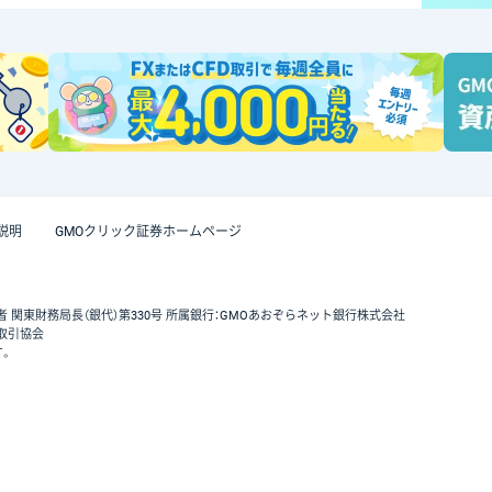
説明
GMOクリック証券ホームページ
者 関東財務局長（銀代）第330号 所属銀行：GMOあおぞらネット銀行株式会社
取引協会
す。
GMOクリック証券