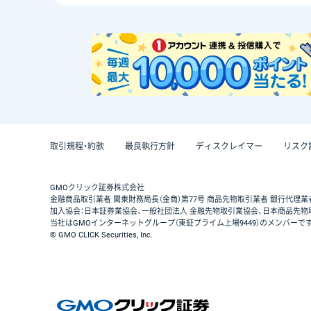
取引規程・約款
最良執行方針
ディスクレイマー
リスク
GMOクリック証券株式会社
金融商品取引業者 関東財務局長（金商）第77号 商品先物取引業者 銀行代理業
加入協会：日本証券業協会、一般社団法人 金融先物取引業協会、日本商品先物
当社はGMOインターネットグループ（東証プライム上場9449）のメンバーで
© GMO CLICK Securities, Inc.