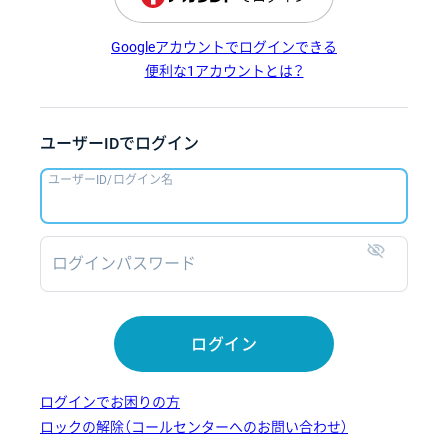
Googleアカウントでログインできる
便利な1アカウントとは？
ユーザーIDでログイン
ユーザーID/ログイン名
ログインパスワード
表示
ログイン
ログインでお困りの方
ロックの解除（コールセンターへのお問い合わせ）