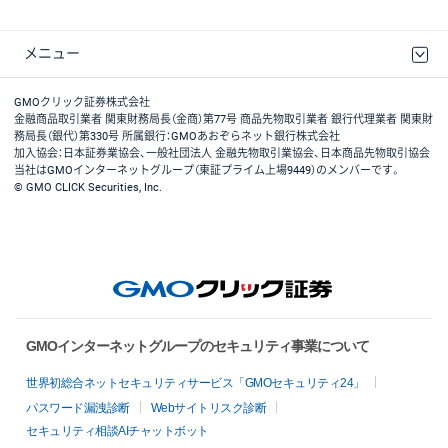
メニュー
取引規程・約款
最良執行方針
ディスクレイマー
リスク説明
GMOクリック証券ホームページ
GMOクリック証券株式会社
金融商品取引業者 関東財務局長（金商）第77号 商品先物取引業者 銀行代理業者 関東財
務局長（銀代）第330号 所属銀行：GMOあおぞらネット銀行株式会社
加入協会：日本証券業協会、一般社団法人 金融先物取引業協会、日本商品先物取引協会
当社はGMOインターネットグループ（東証プライム上場9449）のメンバーです。
© GMO CLICK Securities, Inc.
GMOインターネットグループのセキュリティ事業について
世界初総合ネットセキュリティサービス「GMOセキュリティ24」
パスワード漏洩診断
Webサイトリスク診断
セキュリティ相談AIチャットボット