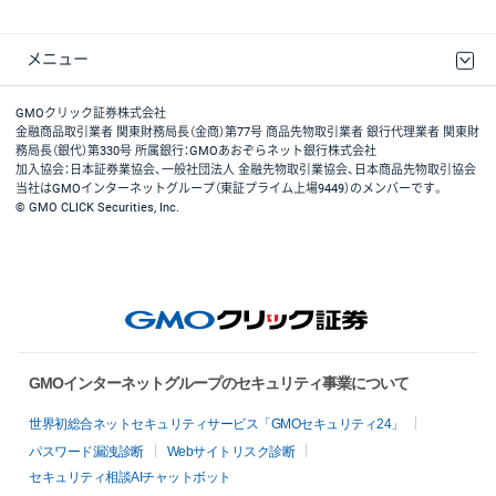
メニュー
取引規程・約款
最良執行方針
ディスクレイマー
リスク説明
GMOクリック証券ホームページ
GMOクリック証券株式会社
金融商品取引業者 関東財務局長（金商）第77号 商品先物取引業者 銀行代理業者 関東財
務局長（銀代）第330号 所属銀行：GMOあおぞらネット銀行株式会社
加入協会：日本証券業協会、一般社団法人 金融先物取引業協会、日本商品先物取引協会
当社はGMOインターネットグループ（東証プライム上場9449）のメンバーです。
© GMO CLICK Securities, Inc.
GMOインターネットグループのセキュリティ事業について
世界初総合ネットセキュリティサービス「GMOセキュリティ24」
パスワード漏洩診断
Webサイトリスク診断
セキュリティ相談AIチャットボット