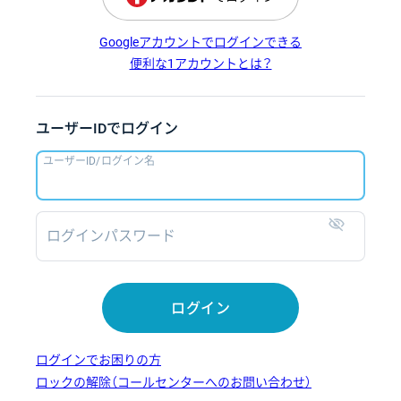
Googleアカウントでログインできる
便利な1アカウントとは？
ユーザーIDでログイン
ユーザーID/ログイン名
ログインパスワード
表示
ログイン
ログインでお困りの方
ロックの解除（コールセンターへのお問い合わせ）