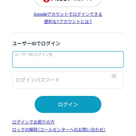
Googleアカウントでログインできる
便利な1アカウントとは？
ユーザーIDでログイン
ユーザーID/ログイン名
ログインパスワード
表示
ログイン
ログインでお困りの方
ロックの解除（コールセンターへのお問い合わせ）