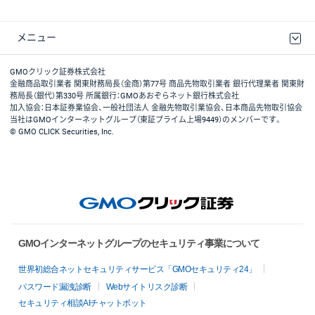
メニュー
取引規程・約款
最良執行方針
ディスクレイマー
リスク説明
GMOクリック証券ホームページ
GMOクリック証券株式会社
金融商品取引業者 関東財務局長（金商）第77号 商品先物取引業者 銀行代理業者 関東財
務局長（銀代）第330号 所属銀行：GMOあおぞらネット銀行株式会社
加入協会：日本証券業協会、一般社団法人 金融先物取引業協会、日本商品先物取引協会
当社はGMOインターネットグループ（東証プライム上場9449）のメンバーです。
© GMO CLICK Securities, Inc.
GMOインターネットグループのセキュリティ事業について
世界初総合ネットセキュリティサービス「GMOセキュリティ24」
パスワード漏洩診断
Webサイトリスク診断
セキュリティ相談AIチャットボット