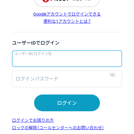
Googleアカウントでログインできる
便利な1アカウントとは？
ユーザーIDでログイン
ユーザーID/ログイン名
ログインパスワード
表示
ログイン
ログインでお困りの方
ロックの解除（コールセンターへのお問い合わせ）