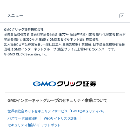
メニュー
取引規程・約款
最良執行方針
ディスクレイマー
リスク説明
GMOクリック証券ホームページ
GMOクリック証券株式会社
金融商品取引業者 関東財務局長（金商）第77号 商品先物取引業者 銀行代理業者 関東財
務局長（銀代）第330号 所属銀行：GMOあおぞらネット銀行株式会社
加入協会：日本証券業協会、一般社団法人 金融先物取引業協会、日本商品先物取引協会
当社はGMOインターネットグループ（東証プライム上場9449）のメンバーです。
© GMO CLICK Securities, Inc.
GMOインターネットグループのセキュリティ事業について
世界初総合ネットセキュリティサービス「GMOセキュリティ24」
パスワード漏洩診断
Webサイトリスク診断
セキュリティ相談AIチャットボット