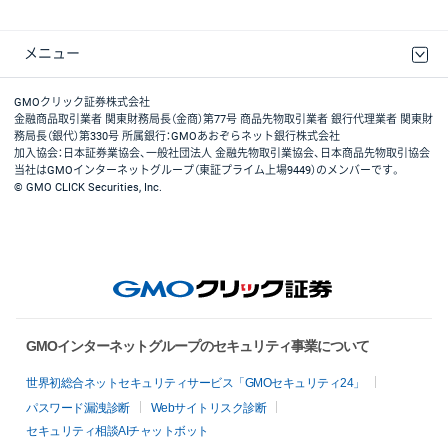
メニュー
取引規程・約款
最良執行方針
ディスクレイマー
リスク説明
GMOクリック証券ホームページ
GMOクリック証券株式会社
金融商品取引業者 関東財務局長（金商）第77号 商品先物取引業者 銀行代理業者 関東財
務局長（銀代）第330号 所属銀行：GMOあおぞらネット銀行株式会社
加入協会：日本証券業協会、一般社団法人 金融先物取引業協会、日本商品先物取引協会
当社はGMOインターネットグループ（東証プライム上場9449）のメンバーです。
© GMO CLICK Securities, Inc.
GMOインターネットグループのセキュリティ事業について
世界初総合ネットセキュリティサービス「GMOセキュリティ24」
パスワード漏洩診断
Webサイトリスク診断
セキュリティ相談AIチャットボット