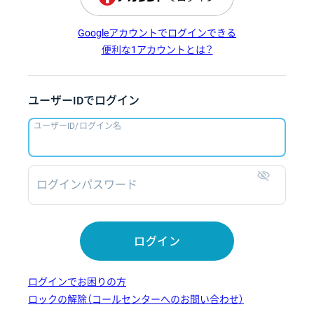
Googleアカウントでログインできる
便利な1アカウントとは？
ユーザーIDでログイン
ユーザーID/ログイン名
ログインパスワード
表示
ログイン
ログインでお困りの方
ロックの解除（コールセンターへのお問い合わせ）