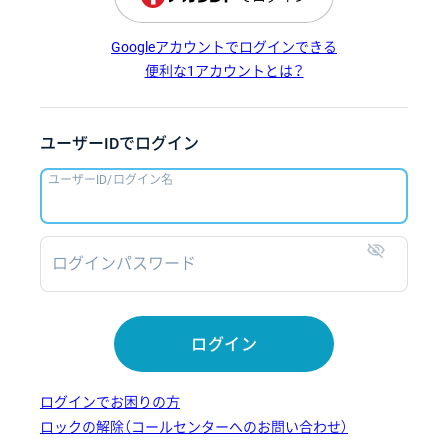
Googleアカウントでログインできる
便利な1アカウントとは？
ユーザーIDでログイン
ユーザーID/ログイン名
ログインパスワード
表示
ログイン
ログインでお困りの方
ロックの解除（コールセンターへのお問い合わせ）