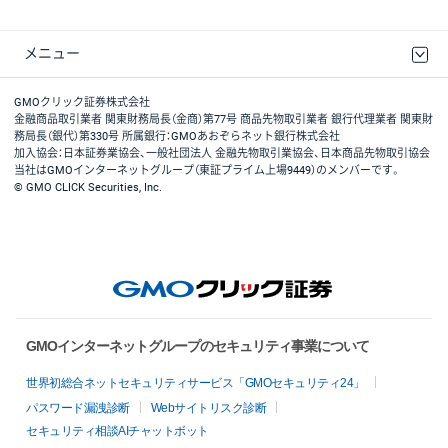
メニュー
取引規程・約款
最良執行方針
ディスクレイマー
リスク説明
GMOクリック証券ホームページ
GMOクリック証券株式会社
金融商品取引業者 関東財務局長（金商）第77号 商品先物取引業者 銀行代理業者 関東財
務局長（銀代）第330号 所属銀行：GMOあおぞらネット銀行株式会社
加入協会：日本証券業協会、一般社団法人 金融先物取引業協会、日本商品先物取引協会
当社はGMOインターネットグループ（東証プライム上場9449）のメンバーです。
© GMO CLICK Securities, Inc.
GMOインターネットグループのセキュリティ事業について
世界初総合ネットセキュリティサービス「GMOセキュリティ24」
パスワード漏洩診断
Webサイトリスク診断
セキュリティ相談AIチャットボット