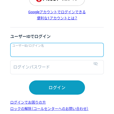
Googleアカウントでログインできる
便利な1アカウントとは？
ユーザーIDでログイン
ユーザーID/ログイン名
ログインパスワード
表示
ログイン
ログインでお困りの方
ロックの解除（コールセンターへのお問い合わせ）