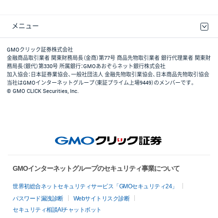
メニュー
取引規程・約款
最良執行方針
ディスクレイマー
リスク説明
GMOクリック証券ホームページ
GMOクリック証券株式会社
金融商品取引業者 関東財務局長（金商）第77号 商品先物取引業者 銀行代理業者 関東財
務局長（銀代）第330号 所属銀行：GMOあおぞらネット銀行株式会社
加入協会：日本証券業協会、一般社団法人 金融先物取引業協会、日本商品先物取引協会
当社はGMOインターネットグループ（東証プライム上場9449）のメンバーです。
© GMO CLICK Securities, Inc.
GMOインターネットグループのセキュリティ事業について
世界初総合ネットセキュリティサービス「GMOセキュリティ24」
パスワード漏洩診断
Webサイトリスク診断
セキュリティ相談AIチャットボット