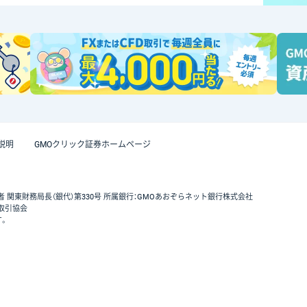
説明
GMOクリック証券ホームページ
者 関東財務局長（銀代）第330号 所属銀行：GMOあおぞらネット銀行株式会社
取引協会
す。
GMOクリック証券