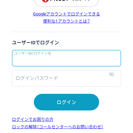
Googleアカウントでログインできる
便利な1アカウントとは？
ユーザーIDでログイン
ユーザーID/ログイン名
ログインパスワード
表示
ログイン
ログインでお困りの方
ロックの解除（コールセンターへのお問い合わせ）