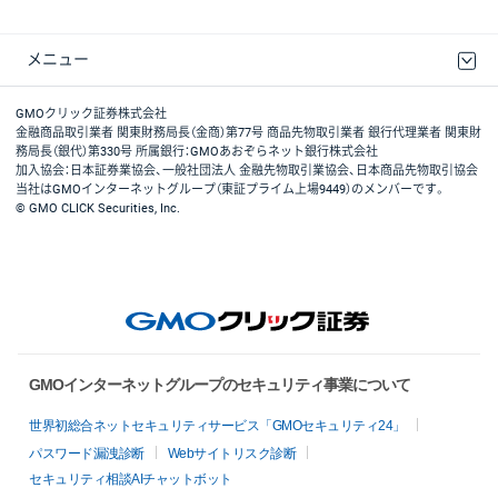
メニュー
取引規程・約款
最良執行方針
ディスクレイマー
リスク説明
GMOクリック証券ホームページ
GMOクリック証券株式会社
金融商品取引業者 関東財務局長（金商）第77号 商品先物取引業者 銀行代理業者 関東財
務局長（銀代）第330号 所属銀行：GMOあおぞらネット銀行株式会社
加入協会：日本証券業協会、一般社団法人 金融先物取引業協会、日本商品先物取引協会
当社はGMOインターネットグループ（東証プライム上場9449）のメンバーです。
© GMO CLICK Securities, Inc.
GMOインターネットグループのセキュリティ事業について
世界初総合ネットセキュリティサービス「GMOセキュリティ24」
パスワード漏洩診断
Webサイトリスク診断
セキュリティ相談AIチャットボット