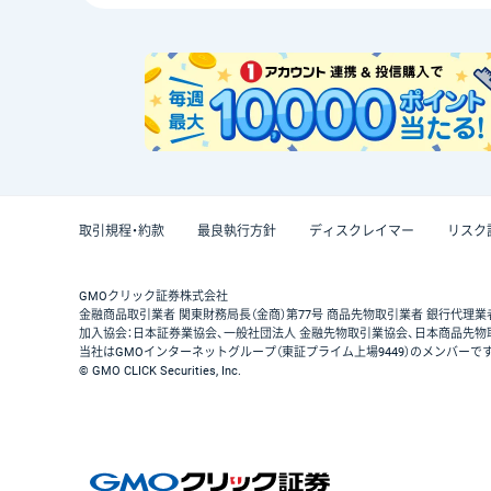
取引規程・約款
最良執行方針
ディスクレイマー
リスク
GMOクリック証券株式会社
金融商品取引業者 関東財務局長（金商）第77号 商品先物取引業者 銀行代理業
加入協会：日本証券業協会、一般社団法人 金融先物取引業協会、日本商品先物
当社はGMOインターネットグループ（東証プライム上場9449）のメンバーで
© GMO CLICK Securities, Inc.