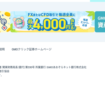
説明
GMOクリック証券ホームページ
者 関東財務局長（銀代）第330号 所属銀行：GMOあおぞらネット銀行株式会社
取引協会
す。
GMOクリック証券