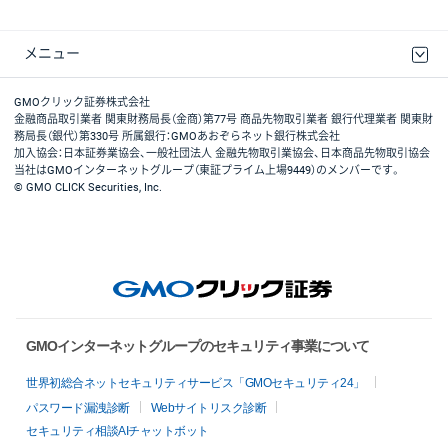
メニュー
取引規程・約款
最良執行方針
ディスクレイマー
リスク説明
GMOクリック証券ホームページ
GMOクリック証券株式会社
金融商品取引業者 関東財務局長（金商）第77号 商品先物取引業者 銀行代理業者 関東財
務局長（銀代）第330号 所属銀行：GMOあおぞらネット銀行株式会社
加入協会：日本証券業協会、一般社団法人 金融先物取引業協会、日本商品先物取引協会
当社はGMOインターネットグループ（東証プライム上場9449）のメンバーです。
© GMO CLICK Securities, Inc.
GMOインターネットグループのセキュリティ事業について
世界初総合ネットセキュリティサービス「GMOセキュリティ24」
パスワード漏洩診断
Webサイトリスク診断
セキュリティ相談AIチャットボット