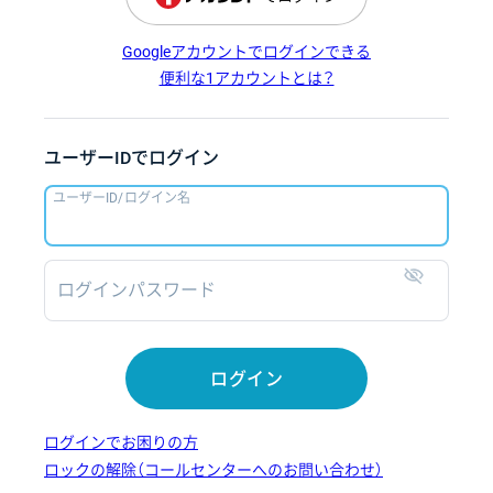
Googleアカウントでログインできる
便利な1アカウントとは？
ユーザーIDでログイン
ユーザーID/ログイン名
ログインパスワード
表示
ログイン
ログインでお困りの方
ロックの解除（コールセンターへのお問い合わせ）