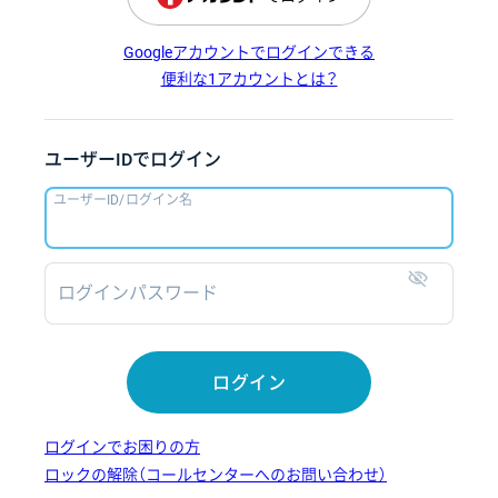
Googleアカウントでログインできる
便利な1アカウントとは？
ユーザーIDでログイン
ユーザーID/ログイン名
ログインパスワード
表示
ログイン
ログインでお困りの方
ロックの解除（コールセンターへのお問い合わせ）