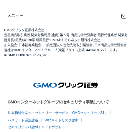
メニュー
取引規程・約款
最良執行方針
ディスクレイマー
リスク説明
GMOクリック証券ホームページ
GMOクリック証券株式会社
金融商品取引業者 関東財務局長（金商）第77号 商品先物取引業者 銀行代理業者 関東財
務局長（銀代）第330号 所属銀行：GMOあおぞらネット銀行株式会社
加入協会：日本証券業協会、一般社団法人 金融先物取引業協会、日本商品先物取引協会
当社はGMOインターネットグループ（東証プライム上場9449）のメンバーです。
© GMO CLICK Securities, Inc.
GMOインターネットグループのセキュリティ事業について
世界初総合ネットセキュリティサービス「GMOセキュリティ24」
パスワード漏洩診断
Webサイトリスク診断
セキュリティ相談AIチャットボット