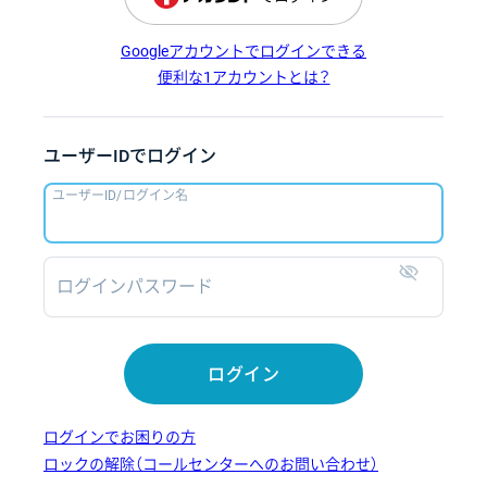
Googleアカウントでログインできる
便利な1アカウントとは？
ユーザーIDでログイン
ユーザーID/ログイン名
ログインパスワード
表示
ログイン
ログインでお困りの方
ロックの解除（コールセンターへのお問い合わせ）