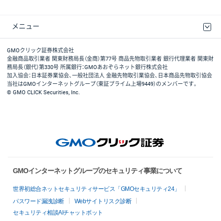
メニュー
取引規程・約款
最良執行方針
ディスクレイマー
リスク説明
GMOクリック証券ホームページ
GMOクリック証券株式会社
金融商品取引業者 関東財務局長（金商）第77号 商品先物取引業者 銀行代理業者 関東財
務局長（銀代）第330号 所属銀行：GMOあおぞらネット銀行株式会社
加入協会：日本証券業協会、一般社団法人 金融先物取引業協会、日本商品先物取引協会
当社はGMOインターネットグループ（東証プライム上場9449）のメンバーです。
© GMO CLICK Securities, Inc.
GMOインターネットグループのセキュリティ事業について
世界初総合ネットセキュリティサービス「GMOセキュリティ24」
パスワード漏洩診断
Webサイトリスク診断
セキュリティ相談AIチャットボット