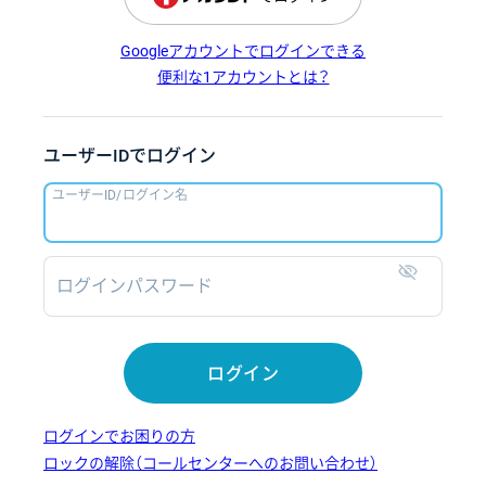
Googleアカウントでログインできる
便利な1アカウントとは？
ユーザーIDでログイン
ユーザーID/ログイン名
ログインパスワード
表示
ログイン
ログインでお困りの方
ロックの解除（コールセンターへのお問い合わせ）