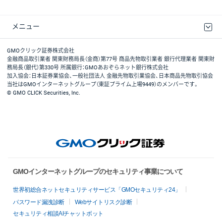
メニュー
取引規程・約款
最良執行方針
ディスクレイマー
リスク説明
GMOクリック証券ホームページ
GMOクリック証券株式会社
金融商品取引業者 関東財務局長（金商）第77号 商品先物取引業者 銀行代理業者 関東財
務局長（銀代）第330号 所属銀行：GMOあおぞらネット銀行株式会社
加入協会：日本証券業協会、一般社団法人 金融先物取引業協会、日本商品先物取引協会
当社はGMOインターネットグループ（東証プライム上場9449）のメンバーです。
© GMO CLICK Securities, Inc.
GMOインターネットグループのセキュリティ事業について
世界初総合ネットセキュリティサービス「GMOセキュリティ24」
パスワード漏洩診断
Webサイトリスク診断
セキュリティ相談AIチャットボット