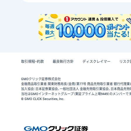
取引規程・約款
最良執行方針
ディスクレイマー
リスク
GMOクリック証券株式会社
金融商品取引業者 関東財務局長（金商）第77号 商品先物取引業者 銀行代理業
加入協会：日本証券業協会、一般社団法人 金融先物取引業協会、日本商品先物
当社はGMOインターネットグループ（東証プライム上場9449）のメンバーで
© GMO CLICK Securities, Inc.