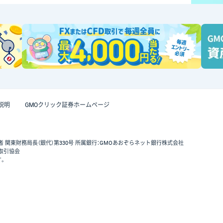
説明
GMOクリック証券ホームページ
者 関東財務局長（銀代）第330号 所属銀行：GMOあおぞらネット銀行株式会社
取引協会
す。
GMOクリック証券