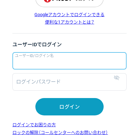
Googleアカウントでログインできる
便利な1アカウントとは？
ユーザーIDでログイン
ユーザーID/ログイン名
ログインパスワード
表示
ログイン
ログインでお困りの方
ロックの解除（コールセンターへのお問い合わせ）