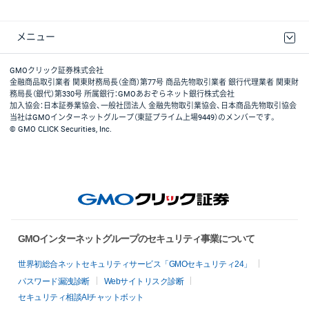
メニュー
取引規程・約款
最良執行方針
ディスクレイマー
リスク説明
GMOクリック証券ホームページ
GMOクリック証券株式会社
金融商品取引業者 関東財務局長（金商）第77号 商品先物取引業者 銀行代理業者 関東財
務局長（銀代）第330号 所属銀行：GMOあおぞらネット銀行株式会社
加入協会：日本証券業協会、一般社団法人 金融先物取引業協会、日本商品先物取引協会
当社はGMOインターネットグループ（東証プライム上場9449）のメンバーです。
© GMO CLICK Securities, Inc.
GMOインターネットグループのセキュリティ事業について
世界初総合ネットセキュリティサービス「GMOセキュリティ24」
パスワード漏洩診断
Webサイトリスク診断
セキュリティ相談AIチャットボット