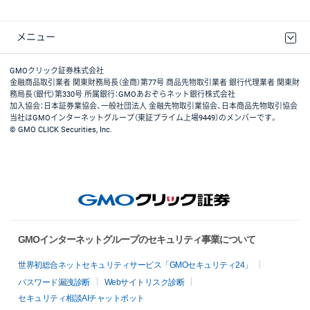
メニュー
取引規程・約款
最良執行方針
ディスクレイマー
リスク説明
GMOクリック証券ホームページ
GMOクリック証券株式会社
金融商品取引業者 関東財務局長（金商）第77号 商品先物取引業者 銀行代理業者 関東財
務局長（銀代）第330号 所属銀行：GMOあおぞらネット銀行株式会社
加入協会：日本証券業協会、一般社団法人 金融先物取引業協会、日本商品先物取引協会
当社はGMOインターネットグループ（東証プライム上場9449）のメンバーです。
© GMO CLICK Securities, Inc.
GMOインターネットグループのセキュリティ事業について
世界初総合ネットセキュリティサービス「GMOセキュリティ24」
パスワード漏洩診断
Webサイトリスク診断
セキュリティ相談AIチャットボット