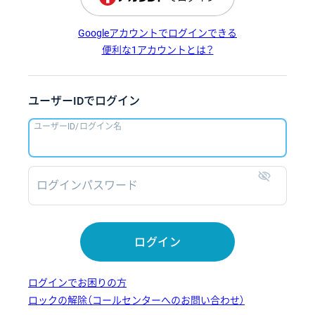
Googleアカウントでログインできる
便利な1アカウントとは？
ユーザーIDでログイン
ユーザーID/ログイン名
ログインパスワード
表示
ログイン
ログインでお困りの方
ロックの解除（コールセンターへのお問い合わせ）