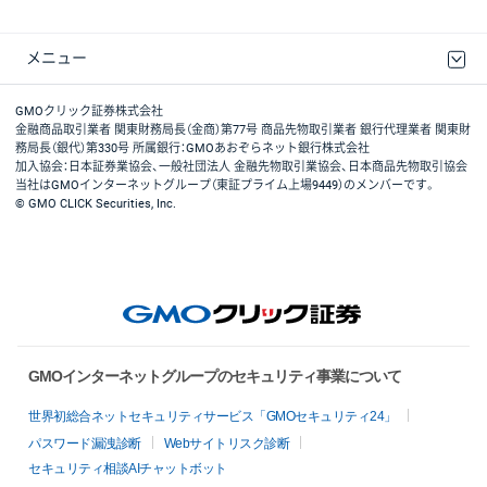
メニュー
取引規程・約款
最良執行方針
ディスクレイマー
リスク説明
GMOクリック証券ホームページ
GMOクリック証券株式会社
金融商品取引業者 関東財務局長（金商）第77号 商品先物取引業者 銀行代理業者 関東財
務局長（銀代）第330号 所属銀行：GMOあおぞらネット銀行株式会社
加入協会：日本証券業協会、一般社団法人 金融先物取引業協会、日本商品先物取引協会
当社はGMOインターネットグループ（東証プライム上場9449）のメンバーです。
© GMO CLICK Securities, Inc.
GMOインターネットグループのセキュリティ事業について
世界初総合ネットセキュリティサービス「GMOセキュリティ24」
パスワード漏洩診断
Webサイトリスク診断
セキュリティ相談AIチャットボット