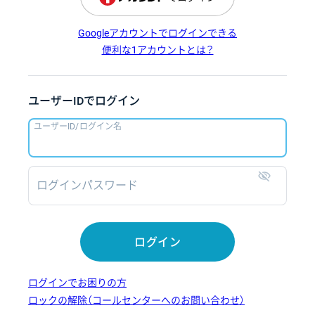
Googleアカウントでログインできる
便利な1アカウントとは？
ユーザーIDでログイン
ユーザーID/ログイン名
ログインパスワード
表示
ログイン
ログインでお困りの方
ロックの解除（コールセンターへのお問い合わせ）