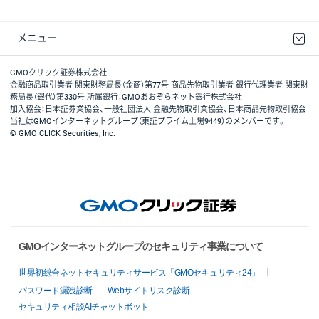
メニュー
取引規程・約款
最良執行方針
ディスクレイマー
リスク説明
GMOクリック証券ホームページ
GMOクリック証券株式会社
金融商品取引業者 関東財務局長（金商）第77号 商品先物取引業者 銀行代理業者 関東財
務局長（銀代）第330号 所属銀行：GMOあおぞらネット銀行株式会社
加入協会：日本証券業協会、一般社団法人 金融先物取引業協会、日本商品先物取引協会
当社はGMOインターネットグループ（東証プライム上場9449）のメンバーです。
© GMO CLICK Securities, Inc.
GMOインターネットグループのセキュリティ事業について
世界初総合ネットセキュリティサービス「GMOセキュリティ24」
パスワード漏洩診断
Webサイトリスク診断
セキュリティ相談AIチャットボット