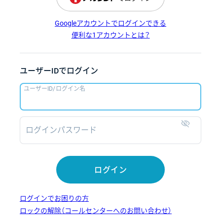
Googleアカウントでログインできる
便利な1アカウントとは？
ユーザーIDでログイン
ユーザーID/ログイン名
ログインパスワード
表示
ログイン
ログインでお困りの方
ロックの解除（コールセンターへのお問い合わせ）