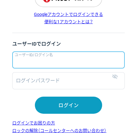
Googleアカウントでログインできる
便利な1アカウントとは？
ユーザーIDでログイン
ユーザーID/ログイン名
ログインパスワード
表示
ログイン
ログインでお困りの方
ロックの解除（コールセンターへのお問い合わせ）