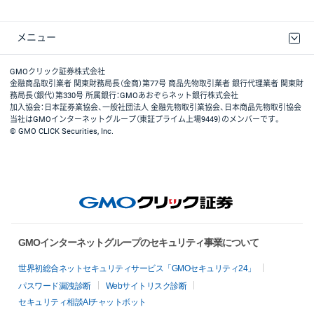
メニュー
取引規程・約款
最良執行方針
ディスクレイマー
リスク説明
GMOクリック証券ホームページ
GMOクリック証券株式会社
金融商品取引業者 関東財務局長（金商）第77号 商品先物取引業者 銀行代理業者 関東財
務局長（銀代）第330号 所属銀行：GMOあおぞらネット銀行株式会社
加入協会：日本証券業協会、一般社団法人 金融先物取引業協会、日本商品先物取引協会
当社はGMOインターネットグループ（東証プライム上場9449）のメンバーです。
© GMO CLICK Securities, Inc.
GMOインターネットグループのセキュリティ事業について
世界初総合ネットセキュリティサービス「GMOセキュリティ24」
パスワード漏洩診断
Webサイトリスク診断
セキュリティ相談AIチャットボット