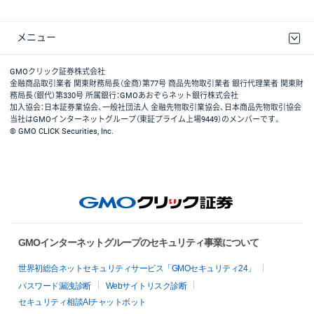
メニュー
取引規程・約款
最良執行方針
ディスクレイマー
リスク説明
GMOクリック証券ホームページ
GMOクリック証券株式会社
金融商品取引業者 関東財務局長（金商）第77号 商品先物取引業者 銀行代理業者 関東財
務局長（銀代）第330号 所属銀行：GMOあおぞらネット銀行株式会社
加入協会：日本証券業協会、一般社団法人 金融先物取引業協会、日本商品先物取引協会
当社はGMOインターネットグループ（東証プライム上場9449）のメンバーです。
© GMO CLICK Securities, Inc.
GMOインターネットグループのセキュリティ事業について
世界初総合ネットセキュリティサービス「GMOセキュリティ24」
パスワード漏洩診断
Webサイトリスク診断
セキュリティ相談AIチャットボット