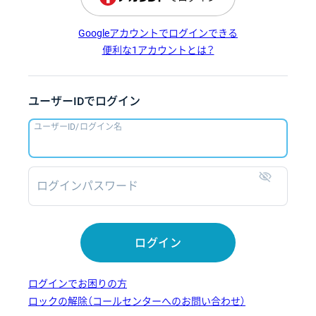
Googleアカウントでログインできる
便利な1アカウントとは？
ユーザーIDでログイン
ユーザーID/ログイン名
ログインパスワード
表示
ログイン
ログインでお困りの方
ロックの解除（コールセンターへのお問い合わせ）