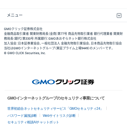
メニュー
取引規程・約款
最良執行方針
ディスクレイマー
リスク説明
GMOクリック証券ホームページ
GMOクリック証券株式会社
金融商品取引業者 関東財務局長（金商）第77号 商品先物取引業者 銀行代理業者 関東財
務局長（銀代）第330号 所属銀行：GMOあおぞらネット銀行株式会社
加入協会：日本証券業協会、一般社団法人 金融先物取引業協会、日本商品先物取引協会
当社はGMOインターネットグループ（東証プライム上場9449）のメンバーです。
© GMO CLICK Securities, Inc.
GMOインターネットグループのセキュリティ事業について
世界初総合ネットセキュリティサービス「GMOセキュリティ24」
パスワード漏洩診断
Webサイトリスク診断
セキュリティ相談AIチャットボット