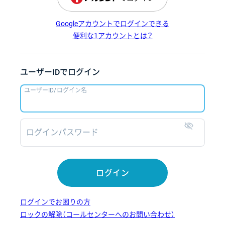
Googleアカウントでログインできる
便利な1アカウントとは？
ユーザーIDでログイン
ユーザーID/ログイン名
ログインパスワード
表示
ログイン
ログインでお困りの方
ロックの解除（コールセンターへのお問い合わせ）