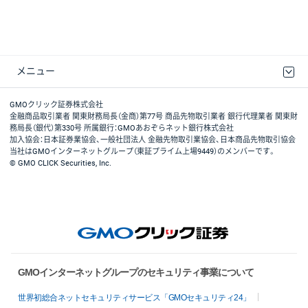
メニュー
取引規程・約款
最良執行方針
ディスクレイマー
リスク説明
GMOクリック証券ホームページ
GMOクリック証券株式会社
金融商品取引業者 関東財務局長（金商）第77号 商品先物取引業者 銀行代理業者 関東財
務局長（銀代）第330号 所属銀行：GMOあおぞらネット銀行株式会社
加入協会：日本証券業協会、一般社団法人 金融先物取引業協会、日本商品先物取引協会
当社はGMOインターネットグループ（東証プライム上場9449）のメンバーです。
© GMO CLICK Securities, Inc.
GMOインターネットグループのセキュリティ事業について
世界初総合ネットセキュリティサービス「GMOセキュリティ24」