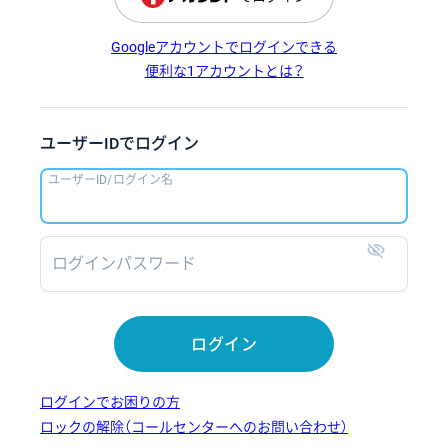
Googleアカウントでログインできる
便利な1アカウントとは？
ユーザーIDでログイン
ユーザーID/ログイン名
ログインパスワード
表示
ログイン
ログインでお困りの方
ロックの解除（コールセンターへのお問い合わせ）