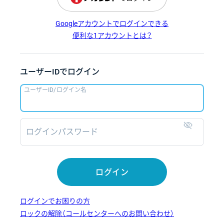
Googleアカウントでログインできる
便利な1アカウントとは？
ユーザーIDでログイン
ユーザーID/ログイン名
ログインパスワード
表示
ログイン
ログインでお困りの方
ロックの解除（コールセンターへのお問い合わせ）