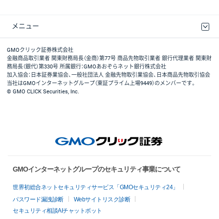
メニュー
取引規程・約款
最良執行方針
ディスクレイマー
リスク説明
GMOクリック証券ホームページ
GMOクリック証券株式会社
金融商品取引業者 関東財務局長（金商）第77号 商品先物取引業者 銀行代理業者 関東財
務局長（銀代）第330号 所属銀行：GMOあおぞらネット銀行株式会社
加入協会：日本証券業協会、一般社団法人 金融先物取引業協会、日本商品先物取引協会
当社はGMOインターネットグループ（東証プライム上場9449）のメンバーです。
© GMO CLICK Securities, Inc.
GMOインターネットグループのセキュリティ事業について
世界初総合ネットセキュリティサービス「GMOセキュリティ24」
パスワード漏洩診断
Webサイトリスク診断
セキュリティ相談AIチャットボット