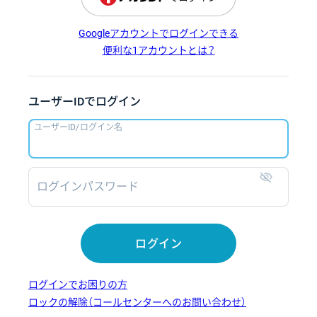
Googleアカウントでログインできる
便利な1アカウントとは？
ユーザーIDでログイン
ユーザーID/ログイン名
ログインパスワード
表示
ログイン
ログインでお困りの方
ロックの解除（コールセンターへのお問い合わせ）