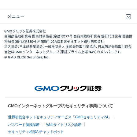
メニュー
取引規程・約款
最良執行方針
ディスクレイマー
リスク説明
GMOクリック証券ホームページ
GMOクリック証券株式会社
金融商品取引業者 関東財務局長（金商）第77号 商品先物取引業者 銀行代理業者 関東財
務局長（銀代）第330号 所属銀行：GMOあおぞらネット銀行株式会社
加入協会：日本証券業協会、一般社団法人 金融先物取引業協会、日本商品先物取引協会
当社はGMOインターネットグループ（東証プライム上場9449）のメンバーです。
© GMO CLICK Securities, Inc.
GMOインターネットグループのセキュリティ事業について
世界初総合ネットセキュリティサービス「GMOセキュリティ24」
パスワード漏洩診断
Webサイトリスク診断
セキュリティ相談AIチャットボット