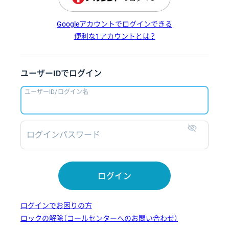
Googleアカウントでログインできる
便利な1アカウントとは？
ユーザーIDでログイン
ユーザーID/ログイン名
ログインパスワード
表示
ログイン
ログインでお困りの方
ロックの解除（コールセンターへのお問い合わせ）