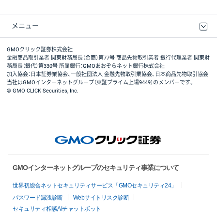
メニュー
取引規程・約款
最良執行方針
ディスクレイマー
リスク説明
GMOクリック証券ホームページ
GMOクリック証券株式会社
金融商品取引業者 関東財務局長（金商）第77号 商品先物取引業者 銀行代理業者 関東財
務局長（銀代）第330号 所属銀行：GMOあおぞらネット銀行株式会社
加入協会：日本証券業協会、一般社団法人 金融先物取引業協会、日本商品先物取引協会
当社はGMOインターネットグループ（東証プライム上場9449）のメンバーです。
© GMO CLICK Securities, Inc.
GMOインターネットグループのセキュリティ事業について
世界初総合ネットセキュリティサービス「GMOセキュリティ24」
パスワード漏洩診断
Webサイトリスク診断
セキュリティ相談AIチャットボット