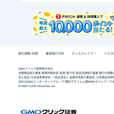
取引規程・約款
最良執行方針
ディスクレイマー
リスク
GMOクリック証券株式会社
金融商品取引業者 関東財務局長（金商）第77号 商品先物取引業者 銀行代理業
加入協会：日本証券業協会、一般社団法人 金融先物取引業協会、日本商品先物
当社はGMOインターネットグループ（東証プライム上場9449）のメンバーで
© GMO CLICK Securities, Inc.