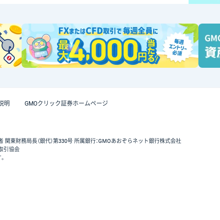
説明
GMOクリック証券ホームページ
者 関東財務局長（銀代）第330号 所属銀行：GMOあおぞらネット銀行株式会社
取引協会
す。
GMOクリック証券