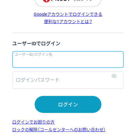
Googleアカウントでログインできる
便利な1アカウントとは？
ユーザーIDでログイン
ユーザーID/ログイン名
ログインパスワード
表示
ログイン
ログインでお困りの方
ロックの解除（コールセンターへのお問い合わせ）