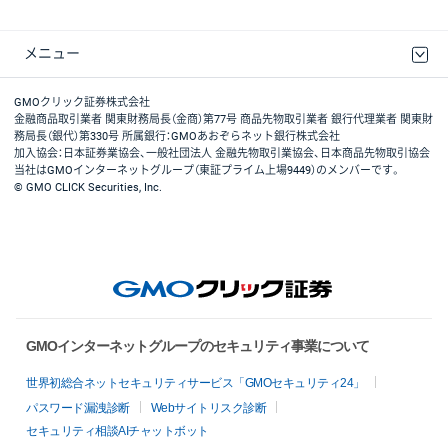
メニュー
取引規程・約款
最良執行方針
ディスクレイマー
リスク説明
GMOクリック証券ホームページ
GMOクリック証券株式会社
金融商品取引業者 関東財務局長（金商）第77号 商品先物取引業者 銀行代理業者 関東財
務局長（銀代）第330号 所属銀行：GMOあおぞらネット銀行株式会社
加入協会：日本証券業協会、一般社団法人 金融先物取引業協会、日本商品先物取引協会
当社はGMOインターネットグループ（東証プライム上場9449）のメンバーです。
© GMO CLICK Securities, Inc.
GMOインターネットグループのセキュリティ事業について
世界初総合ネットセキュリティサービス「GMOセキュリティ24」
パスワード漏洩診断
Webサイトリスク診断
セキュリティ相談AIチャットボット