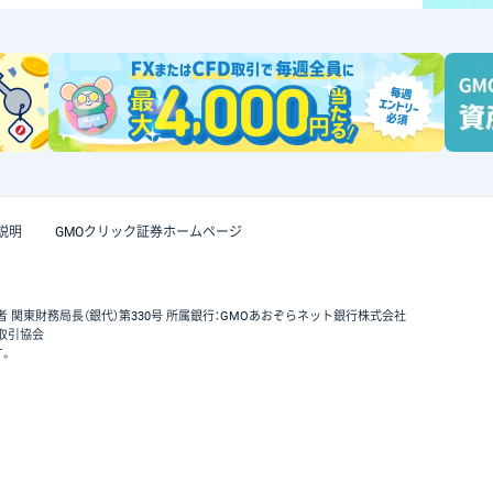
説明
GMOクリック証券ホームページ
者 関東財務局長（銀代）第330号 所属銀行：GMOあおぞらネット銀行株式会社
取引協会
す。
GMOクリック証券