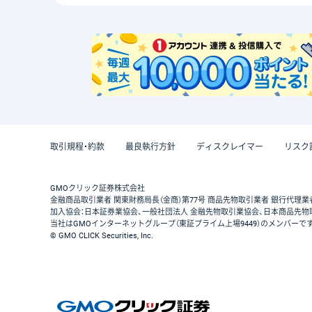
取引規程・約款
最良執行方針
ディスクレイマー
リスク
GMOクリック証券株式会社
金融商品取引業者 関東財務局長（金商）第77号 商品先物取引業者 銀行代理業
加入協会：日本証券業協会、一般社団法人 金融先物取引業協会、日本商品先物
当社はGMOインターネットグループ（東証プライム上場9449）のメンバーで
© GMO CLICK Securities, Inc.