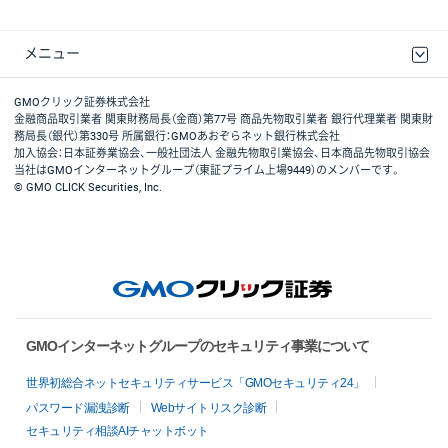
メニュー
取引規程・約款
最良執行方針
ディスクレイマー
リスク説明
GMOクリック証券ホームページ
GMOクリック証券株式会社
金融商品取引業者 関東財務局長（金商）第77号 商品先物取引業者 銀行代理業者 関東財
務局長（銀代）第330号 所属銀行：GMOあおぞらネット銀行株式会社
加入協会：日本証券業協会、一般社団法人 金融先物取引業協会、日本商品先物取引協会
当社はGMOインターネットグループ（東証プライム上場9449）のメンバーです。
© GMO CLICK Securities, Inc.
GMOインターネットグループのセキュリティ事業について
世界初総合ネットセキュリティサービス「GMOセキュリティ24」
パスワード漏洩診断
Webサイトリスク診断
セキュリティ相談AIチャットボット