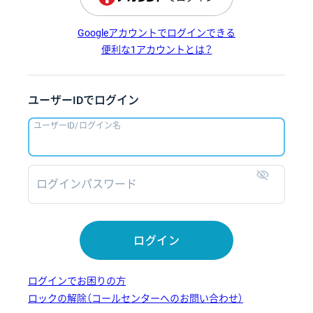
Googleアカウントでログインできる
便利な1アカウントとは？
ユーザーIDでログイン
ユーザーID/ログイン名
ログインパスワード
表示
ログイン
ログインでお困りの方
ロックの解除（コールセンターへのお問い合わせ）