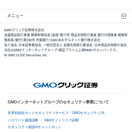
メニュー
取引規程・約款
最良執行方針
ディスクレイマー
リスク説明
GMOクリック証券ホームページ
GMOクリック証券株式会社
金融商品取引業者 関東財務局長（金商）第77号 商品先物取引業者 銀行代理業者 関東財
務局長（銀代）第330号 所属銀行：GMOあおぞらネット銀行株式会社
加入協会：日本証券業協会、一般社団法人 金融先物取引業協会、日本商品先物取引協会
当社はGMOインターネットグループ（東証プライム上場9449）のメンバーです。
© GMO CLICK Securities, Inc.
GMOインターネットグループのセキュリティ事業について
世界初総合ネットセキュリティサービス「GMOセキュリティ24」
パスワード漏洩診断
Webサイトリスク診断
セキュリティ相談AIチャットボット