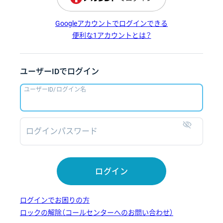
Googleアカウントでログインできる
便利な1アカウントとは？
ユーザーIDでログイン
ユーザーID/ログイン名
ログインパスワード
表示
ログイン
ログインでお困りの方
ロックの解除（コールセンターへのお問い合わせ）