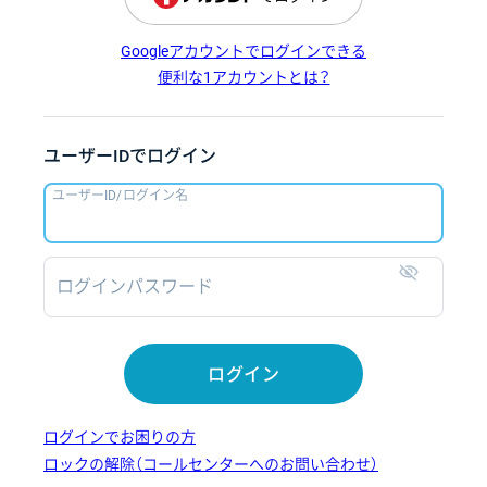
Googleアカウントでログインできる
便利な1アカウントとは？
ユーザーIDでログイン
ユーザーID/ログイン名
ログインパスワード
表示
ログイン
ログインでお困りの方
ロックの解除（コールセンターへのお問い合わせ）