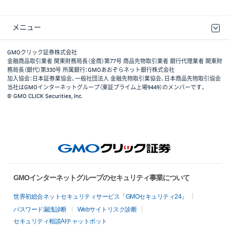
メニュー
取引規程・約款
最良執行方針
ディスクレイマー
リスク説明
GMOクリック証券ホームページ
GMOクリック証券株式会社
金融商品取引業者 関東財務局長（金商）第77号 商品先物取引業者 銀行代理業者 関東財
務局長（銀代）第330号 所属銀行：GMOあおぞらネット銀行株式会社
加入協会：日本証券業協会、一般社団法人 金融先物取引業協会、日本商品先物取引協会
当社はGMOインターネットグループ（東証プライム上場9449）のメンバーです。
© GMO CLICK Securities, Inc.
GMOインターネットグループのセキュリティ事業について
世界初総合ネットセキュリティサービス「GMOセキュリティ24」
パスワード漏洩診断
Webサイトリスク診断
セキュリティ相談AIチャットボット