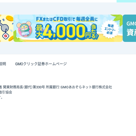
説明
GMOクリック証券ホームページ
者 関東財務局長（銀代）第330号 所属銀行：GMOあおぞらネット銀行株式会社
取引協会
す。
GMOクリック証券