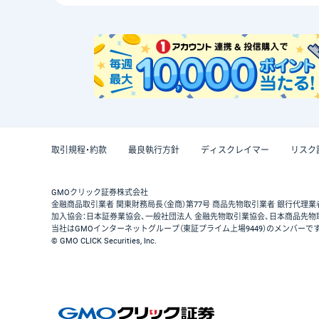
取引規程・約款
最良執行方針
ディスクレイマー
リスク
GMOクリック証券株式会社
金融商品取引業者 関東財務局長（金商）第77号 商品先物取引業者 銀行代理業
加入協会：日本証券業協会、一般社団法人 金融先物取引業協会、日本商品先物
当社はGMOインターネットグループ（東証プライム上場9449）のメンバーで
© GMO CLICK Securities, Inc.