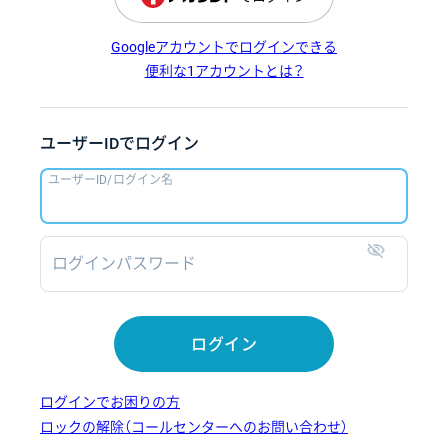
Googleアカウントでログインできる
便利な1アカウントとは？
ユーザーIDでログイン
ユーザーID/ログイン名
ログインパスワード
表示
ログイン
ログインでお困りの方
ロックの解除（コールセンターへのお問い合わせ）