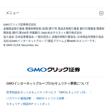
メニュー
取引規程・約款
最良執行方針
ディスクレイマー
リスク説明
GMOクリック証券ホームページ
GMOクリック証券株式会社
金融商品取引業者 関東財務局長（金商）第77号 商品先物取引業者 銀行代理業者 関東財
務局長（銀代）第330号 所属銀行：GMOあおぞらネット銀行株式会社
加入協会：日本証券業協会、一般社団法人 金融先物取引業協会、日本商品先物取引協会
当社はGMOインターネットグループ（東証プライム上場9449）のメンバーです。
© GMO CLICK Securities, Inc.
GMOインターネットグループのセキュリティ事業について
世界初総合ネットセキュリティサービス「GMOセキュリティ24」
パスワード漏洩診断
Webサイトリスク診断
セキュリティ相談AIチャットボット