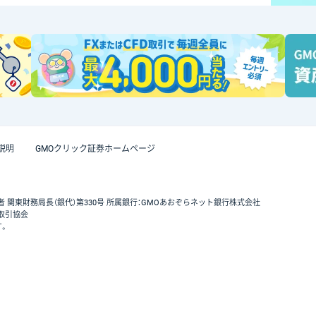
説明
GMOクリック証券ホームページ
者 関東財務局長（銀代）第330号 所属銀行：GMOあおぞらネット銀行株式会社
取引協会
す。
GMOクリック証券