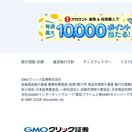
取引規程・約款
最良執行方針
ディスクレイマー
リスク
GMOクリック証券株式会社
金融商品取引業者 関東財務局長（金商）第77号 商品先物取引業者 銀行代理業
加入協会：日本証券業協会、一般社団法人 金融先物取引業協会、日本商品先物
当社はGMOインターネットグループ（東証プライム上場9449）のメンバーで
© GMO CLICK Securities, Inc.