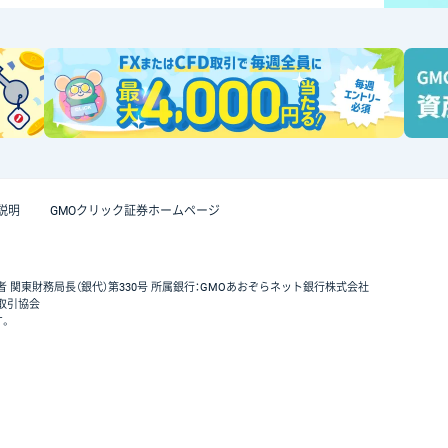
説明
GMOクリック証券ホームページ
者 関東財務局長（銀代）第330号 所属銀行：GMOあおぞらネット銀行株式会社
取引協会
す。
GMOクリック証券