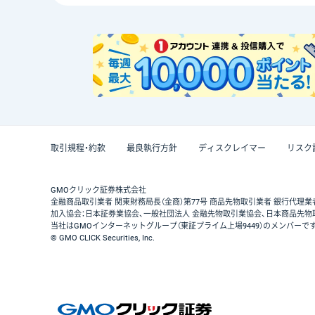
取引規程・約款
最良執行方針
ディスクレイマー
リスク
GMOクリック証券株式会社
金融商品取引業者 関東財務局長（金商）第77号 商品先物取引業者 銀行代理業
加入協会：日本証券業協会、一般社団法人 金融先物取引業協会、日本商品先物
当社はGMOインターネットグループ（東証プライム上場9449）のメンバーで
© GMO CLICK Securities, Inc.