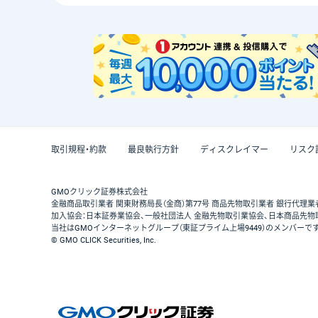
取引規程・約款
最良執行方針
ディスクレイマー
リスク
GMOクリック証券株式会社
金融商品取引業者 関東財務局長（金商）第77号 商品先物取引業者 銀行代理業
加入協会：日本証券業協会、一般社団法人 金融先物取引業協会、日本商品先物
当社はGMOインターネットグループ（東証プライム上場9449）のメンバーで
© GMO CLICK Securities, Inc.