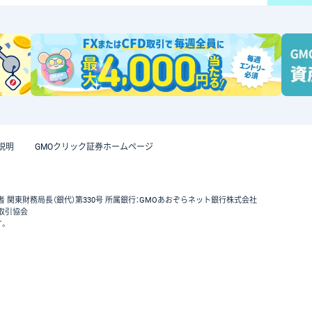
説明
GMOクリック証券ホームページ
者 関東財務局長（銀代）第330号 所属銀行：GMOあおぞらネット銀行株式会社
取引協会
す。
GMOクリック証券